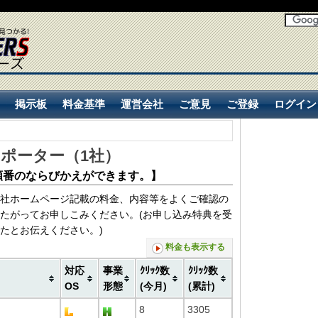
掲示板
料金基準
運営会社
ご意見
ご登録
ログイン
掲示板
料金基準
運営会社
ご意見
ご登録
ログイン
ポーター（
1
社）
順番のならびかえができます。】
社ホームページ記載の料金、内容等をよくご確認の
たがってお申しこみください。(お申し込み特典を受
たとお伝えください。)
料金も表示する
対応
事業
ｸﾘｯｸ数
ｸﾘｯｸ数
OS
形態
(今月)
(累計)
8
3305