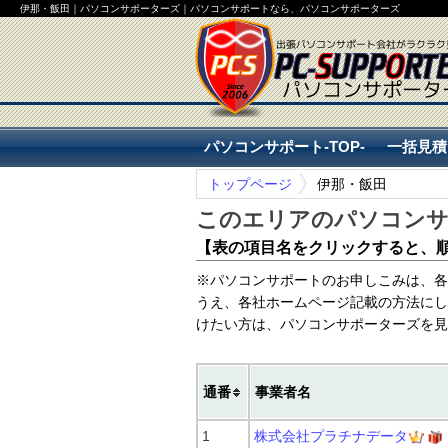
伊那・飯田｜パソコンサポーターズ｜パソコンサポートなら、パソコンサポーターズ
パソコンサポート-TOP-
一括見積
トップページ
伊那・飯田
パソコンサポート-TOP-
一括見積
このエリアのパソコンサ
【表の項目名をクリックすると、
※パソコンサポートのお申しこみは、各
うえ、各社ホームページ記載の方法にし
けたい方は、パソコンサポーターズを見
通番
事業者名
1
株式会社プラチナデータ