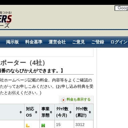
掲示板
料金基準
運営会社
ご意見
ご登録
ログイン
掲示板
料金基準
運営会社
ご意見
ご登録
ログイン
ポーター（
4
社）
順番のならびかえができます。】
社ホームページ記載の料金、内容等をよくご確認の
たがってお申しこみください。(お申し込み特典を受
たとお伝えください。)
料金も表示する
対応
事業
ｸﾘｯｸ数
ｸﾘｯｸ数
OS
形態
(今月)
(累計)
15
3312