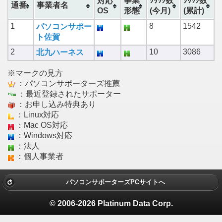
事業
ｸﾘｯｸ数
ｸﾘｯｸ数
対応
通番
事業者名
OS
形態
(今月)
(累計)
1
8
1542
パソコンサポー
ト佐賀
2
10
3086
北九ハーネス
※マークの見方
：パソコンサポーターズ推薦
：最近登録されたサポーター
：お申し込み特典あり
：Linux対応
：Mac OS対応
：Windows対応
：法人
：個人事業者
パソコンサポーターズPCサイトへ
© 2006-2026 Platinum Data Corp.