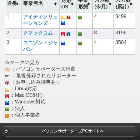
事業
ｸﾘｯｸ数
ｸﾘｯｸ数
対応
通番
事業者名
OS
形態
(今月)
(累計)
1
4
3499
アイティソリュ
ーションズ
2
8
3196
クマックコム
3
4
3504
ユニゾン・ジャ
パン
※マークの見方
：パソコンサポーターズ推薦
：最近登録されたサポーター
：お申し込み特典あり
：Linux対応
：Mac OS対応
：Windows対応
：法人
：個人事業者
パソコンサポーターズPCサイトへ