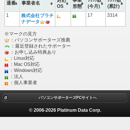
事業
ｸﾘｯｸ数
ｸﾘｯｸ数
対応
通番
事業者名
OS
形態
(今月)
(累計)
1
17
3314
株式会社プラチ
ナデータ
※マークの見方
：パソコンサポーターズ推薦
：最近登録されたサポーター
：お申し込み特典あり
：Linux対応
：Mac OS対応
：Windows対応
：法人
：個人事業者
パソコンサポーターズPCサイトへ
© 2006-2026 Platinum Data Corp.