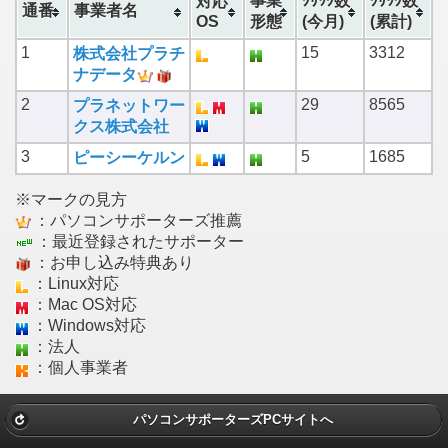
事業
ｸﾘｯｸ数
ｸﾘｯｸ数
対応
通番
事業者名
OS
形態
(今月)
(累計)
1
15
3312
株式会社プラチ
ナデータ
2
29
8565
プラネットワー
クス株式会社
3
5
1685
ピーシーケルン
※マークの見方
：パソコンサポーターズ推薦
：最近登録されたサポーター
：お申し込み特典あり
：Linux対応
：Mac OS対応
：Windows対応
：法人
：個人事業者
パソコンサポーターズPCサイトへ