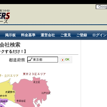
掲示板
料金基準
運営会社
ご意見
ご登録
ログイン
会社検索
掲示板
料金基準
運営会社
ご意見
ご登録
ログイン
ックするだけ！】
都道府県
OK